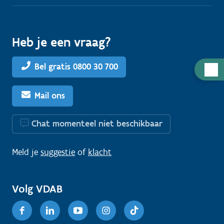
Heb je een vraag?
Bel gratis 0800 30 700
H
u
l
Mail ons
p
n
Chat momenteel niet beschikbaar
o
d
Meld je
suggestie
of
klacht
i
g
Volg VDAB
?
Facebook
Linkedin
Youtube
Instagram
TikTok