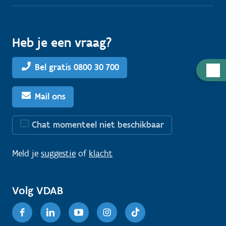
Heb je een vraag?
Bel gratis 0800 30 700
H
u
l
Mail ons
p
n
Chat momenteel niet beschikbaar
o
d
Meld je
suggestie
of
klacht
i
g
Volg VDAB
?
Facebook
Linkedin
Youtube
Instagram
TikTok