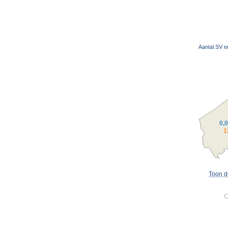
Aantal SV e
0,
1
Toon d
C