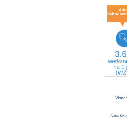
Alle
Schoolver
3,
werkzo
na 1 
(WZ
Vlaan
Aantal SV 