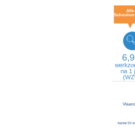
Alle
Schoolver
6,
werkzo
na 1 
(WZ
Vlaan
Aantal SV 