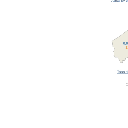
Aantal SV e
0,
1
Toon d
C