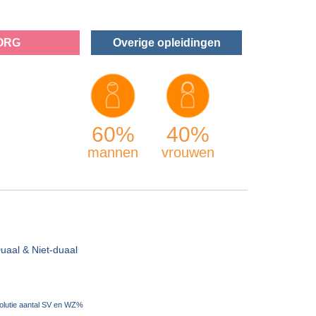
ORG
Overige opleidingen
60%
40%
mannen
vrouwen
uaal & Niet-duaal
olutie aantal SV en WZ%