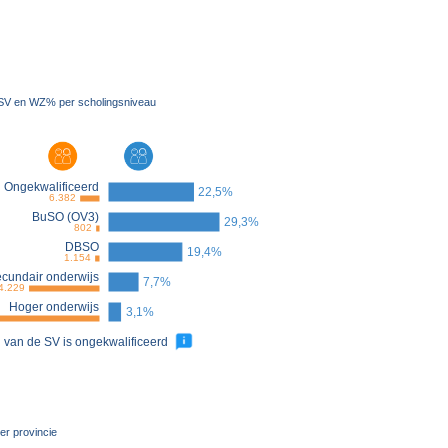
 SV en WZ% per scholingsniveau
Ongekwalificeerd
22,5%
6.382
BuSO (OV3)
29,3%
802
DBSO
19,4%
1.154
cundair onderwijs
7,7%
4.229
Hoger onderwijs
3,1%
van de SV is ongekwalificeerd
r provincie