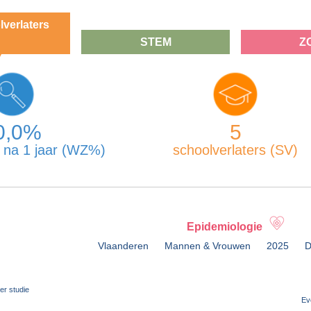
lverlaters
STEM
Z
0,0%
5
 na 1 jaar (WZ%)
schoolverlaters (SV)
Epidemiologie
Vlaanderen
Mannen & Vrouwen
2025
D
r studie
Ev