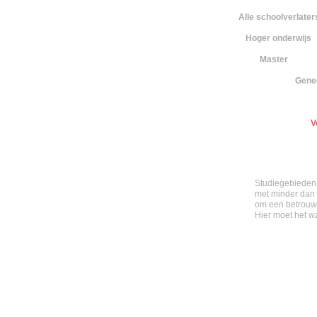
Alle schoolverlater
Hoger onderwijs
Master
Gene
V
Studiegebieden 
met minder dan 3
om een betrouw
Hier moet het w