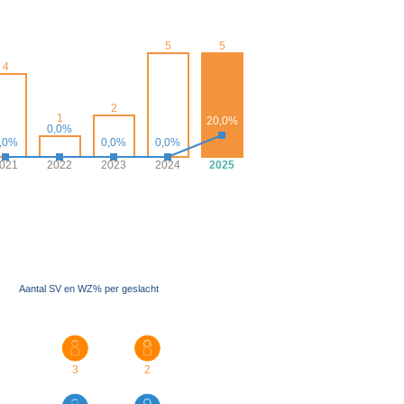
5
5
4
2
1
20,0%
0,0%
,0%
0,0%
0,0%
021
2022
2023
2024
2025
Aantal SV en WZ% per geslacht
3
2