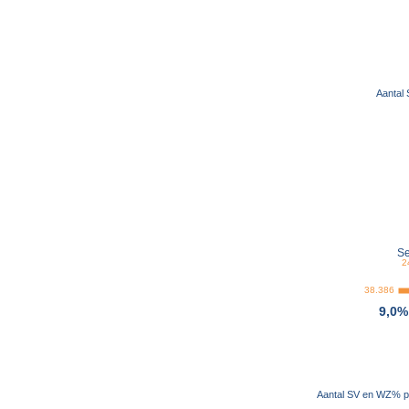
Aantal
Se
2
38.386
9,0%
Aantal SV en WZ% pe