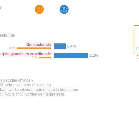
s
eskunde
Geneeskunde
0,4%
470
0
erpleegkunde en vroedkunde
1,2%
2
162
en studierichtingen
0 schoolverlaters zijn te klein
baar werkzoekendenpercentage te berekenen.
z% voorzichtig worden geïnterpreteerd.