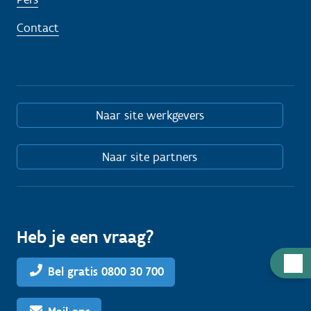
Contact
Naar site werkgevers
Naar site partners
Heb je een vraag?
H
Bel gratis 0800 30 700
u
l