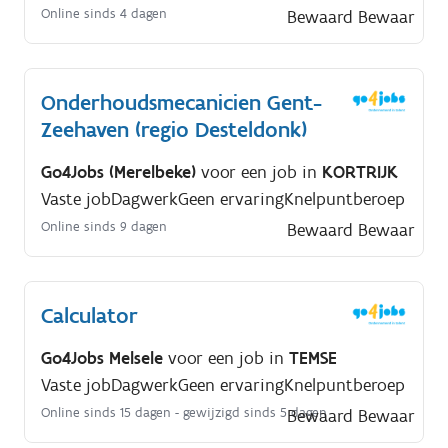
Online sinds 4 dagen
Bewaard
Bewaar
Onderhoudsmecanicien Gent-
Zeehaven (regio Desteldonk)
Go4Jobs (Merelbeke)
voor een job in
KORTRIJK
Vaste job
Dagwerk
Geen ervaring
Knelpuntberoep
Online sinds 9 dagen
Bewaard
Bewaar
Calculator
Go4Jobs Melsele
voor een job in
TEMSE
Vaste job
Dagwerk
Geen ervaring
Knelpuntberoep
Online sinds 15 dagen
- gewijzigd sinds 5 dagen
Bewaard
Bewaar