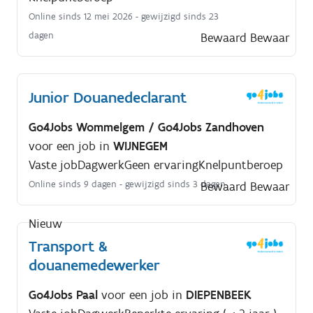
Online sinds 12 mei 2026
- gewijzigd sinds 23
dagen
Bewaard
Bewaar
Junior Douanedeclarant
Go4Jobs Wommelgem / Go4Jobs Zandhoven
voor een job in
WIJNEGEM
Vaste job
Dagwerk
Geen ervaring
Knelpuntberoep
Online sinds 9 dagen
- gewijzigd sinds 3 dagen
Bewaard
Bewaar
Nieuw
Transport &
douanemedewerker
Go4Jobs Paal
voor een job in
DIEPENBEEK