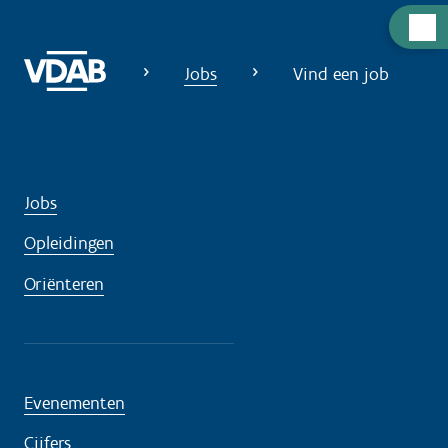
H
u
Jobs
Vind een job
l
p
n
o
d
Jobs
i
g
Opleidingen
?
Oriënteren
Evenementen
Cijfers