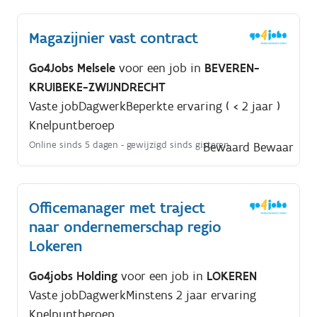
Magazijnier vast contract
Go4Jobs Melsele
voor een job in
BEVEREN-
KRUIBEKE-ZWIJNDRECHT
Vaste job
Dagwerk
Beperkte ervaring ( < 2 jaar )
Knelpuntberoep
Online sinds 5 dagen
- gewijzigd sinds gisteren
Bewaard
Bewaar
Officemanager met traject
naar ondernemerschap regio
Lokeren
Go4jobs Holding
voor een job in
LOKEREN
Vaste job
Dagwerk
Minstens 2 jaar ervaring
Knelpuntberoep