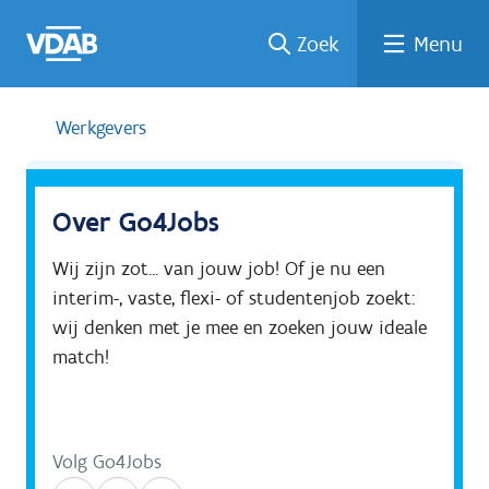
Welke
Terug
Vind
Vind
Ga
Zoek
Menu
naar
naar
een
een
job
home
oplei
past
job
de
inhou
ding
bij
mij?
d
Werkgevers
Over Go4Jobs
Wij zijn zot... van jouw job! Of je nu een 
interim-, vaste, flexi- of studentenjob zoekt: 
wij denken met je mee en zoeken jouw ideale 
match!
Volg Go4Jobs