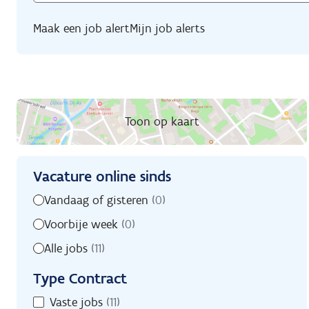
Maak een job alert
Mijn job alerts
Toon op kaart
Vacature online sinds
Zoekfilters
Vacature
Vandaag of gisteren
(0)
online
Voorbije week
(0)
sinds
Alle jobs
(11)
Type Contract
Type
Vaste jobs
(11)