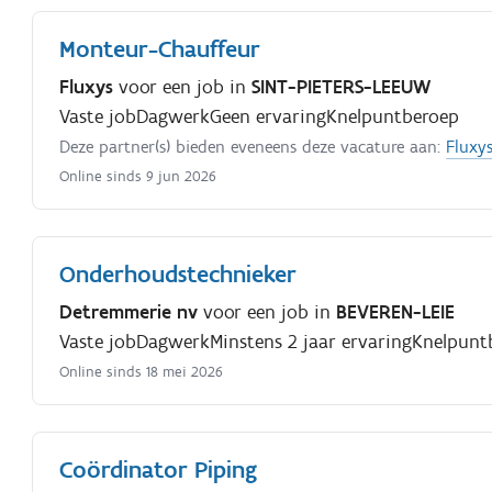
Monteur-Chauffeur
Fluxys
voor een job in
SINT-PIETERS-LEEUW
Vaste job
Dagwerk
Geen ervaring
Knelpuntberoep
Deze partner(s) bieden eveneens deze vacature aan:
Fluxy
Online sinds 9 jun 2026
Onderhoudstechnieker
Detremmerie nv
voor een job in
BEVEREN-LEIE
Vaste job
Dagwerk
Minstens 2 jaar ervaring
Knelpunt
Online sinds 18 mei 2026
Coördinator Piping