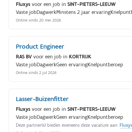
Fluxys
voor een job in
SINT-PIETERS-LEEUW
Vaste job
Dagwerk
Minstens 2 jaar ervaring
Knelpunt
Online sinds 20 mei 2026
Product Engineer
RAS BV
voor een job in
KORTRIJK
Vaste job
Dagwerk
Geen ervaring
Knelpuntberoep
Online sinds 2 jul 2026
Lasser-Buizenfitter
Fluxys
voor een job in
SINT-PIETERS-LEEUW
Vaste job
Dagwerk
Geen ervaring
Knelpuntberoep
Deze partner(s) bieden eveneens deze vacature aan:
Fluxy