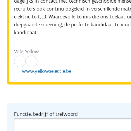
dagelijks in contact met technisch geschoolde mense
recruiters ook continu opgeleid in verschillende mat
elektriciteit, ...). Waardevolle kennis die ons toela
diepgaande screening, de perfecte kandidaat te vinde
kandidaat.
Volg Yellow
www.yellowselectie.be
Functie, bedrijf of trefwoord