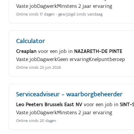
Vaste job
Dagwerk
Minstens 2 jaar ervaring
Online sinds 17 dagen
- gewijzigd sinds vandaag
Calculator
Creaplan
voor een job in
NAZARETH-DE PINTE
Vaste job
Dagwerk
Geen ervaring
Knelpuntberoep
Online sinds 23 jun 2026
Serviceadviseur - waarborgbeheerder
Leo Peeters Brussels East NV
voor een job in
SINT
Vaste job
Dagwerk
Minstens 2 jaar ervaring
Online sinds 20 dagen