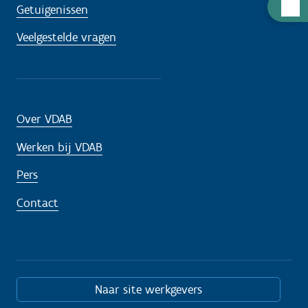
H
Getuigenissen
u
Veelgestelde vragen
l
p
n
o
d
Over VDAB
i
Werken bij VDAB
g
?
Pers
Contact
Naar site werkgevers