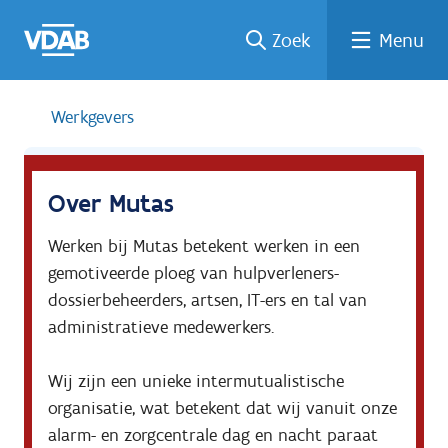
Welke
Terug
Vind
Vind
Ga
Zoek
Menu
naar
naar
een
een
job
home
oplei
past
job
de
inhou
ding
bij
mij?
d
Werkgevers
Over Mutas
Werken bij Mutas betekent werken in een 
gemotiveerde ploeg van hulpverleners-
dossierbeheerders, artsen, IT-ers en tal van 
administratieve medewerkers.

Wij zijn een unieke intermutualistische 
organisatie, wat betekent dat wij vanuit onze 
alarm- en zorgcentrale dag en nacht paraat 