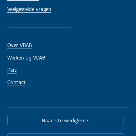
o
Veelgestelde vragen
d
i
g
?
Over VDAB
Werken bij VDAB
Pers
Contact
Naar site werkgevers