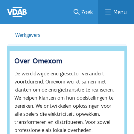
Welke
Terug
Vind
Vind
Ga
Zoek
Menu
naar
naar
een
een
job
home
oplei
past
job
de
inhou
ding
bij
mij?
d
Werkgevers
Over Omexom
De wereldwijde energiesector verandert 
voortdurend. Omexom werkt samen met 
klanten om de energietransitie te realiseren.

We helpen klanten om hun doelstellingen te 
bereiken. We ontwikkelen oplossingen voor 
alle spelers die elektriciteit opwekken, 
transformeren en distribueren. Voor zowel 
professionele als lokale overheden.
