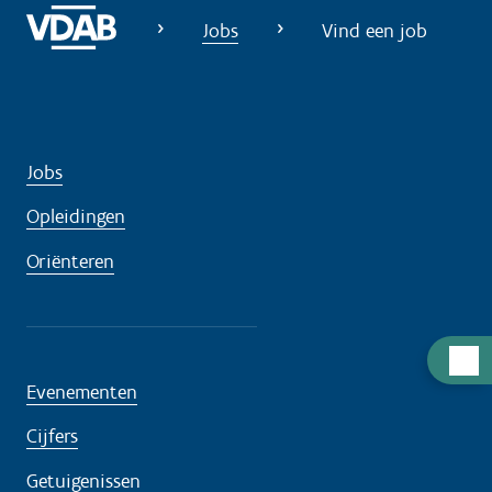
Jobs
Vind een job
Jobs
Opleidingen
Oriënteren
H
u
Evenementen
l
Cijfers
p
n
Getuigenissen