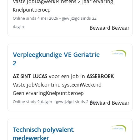
Vaste job
Dagwerk
Minstens 2 jaar ervaring
Knelpuntberoep
Online sinds 4 mei 2026
- gewijzigd sinds 22
dagen
Bewaard
Bewaar
Verpleegkundige VE Geriatrie
2
AZ SINT LUCAS
voor een job in
ASSEBROEK
Vaste job
Volcontinu systeem
Weekend
Geen ervaring
Knelpuntberoep
Online sinds 9 dagen
- gewijzigd sinds 2 dagen
Bewaard
Bewaar
Technisch polyvalent
medewerker