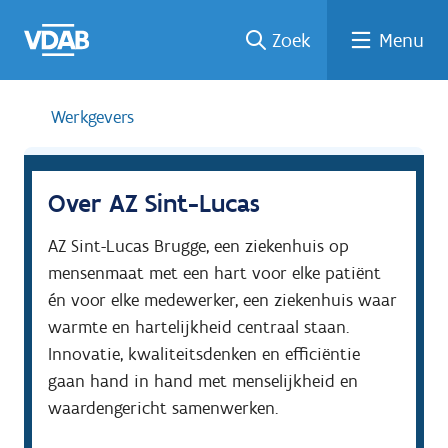
Welke
Terug
Vind
Vind
Ga
Zoek
Menu
naar
naar
een
een
job
home
oplei
past
job
de
inhou
ding
bij
mij?
d
Werkgevers
Over AZ Sint-Lucas
AZ Sint-Lucas Brugge, een ziekenhuis op 
mensenmaat met een hart voor elke patiënt 
én voor elke medewerker, een ziekenhuis waar 
warmte en hartelijkheid centraal staan. 
Innovatie, kwaliteitsdenken en efficiëntie 
gaan hand in hand met menselijkheid en 
waardengericht samenwerken.
