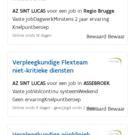
AZ SINT LUCAS
voor een job in
Regio Brugge
Vaste job
Dagwerk
Minstens 2 jaar ervaring
Knelpuntberoep
Online sinds 14 dagen
Bewaard
Bewaar
Verpleegkundige Flexteam
niet-kritieke diensten
AZ SINT LUCAS
voor een job in
ASSEBROEK
Vaste job
Volcontinu systeem
Weekend
Geen ervaring
Knelpuntberoep
Online sinds 9 dagen
- gewijzigd sinds 2 dagen
Bewaard
Bewaar
Verpleegkundige pijnkliniek