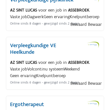
AZ SINT LUCAS
voor een job in
ASSEBROEK
Vaste job
Dagwerk
Geen ervaring
Knelpuntberoep
Online sinds 8 dagen
- gewijzigd sinds 2 dagen
Bewaard
Bewaar
Verpleegkundige VE
Heelkunde
AZ SINT LUCAS
voor een job in
ASSEBROEK
Vaste job
Volcontinu systeem
Weekend
Geen ervaring
Knelpuntberoep
Online sinds 6 dagen
- gewijzigd sinds 2 dagen
Bewaard
Bewaar
Ergotherapeut