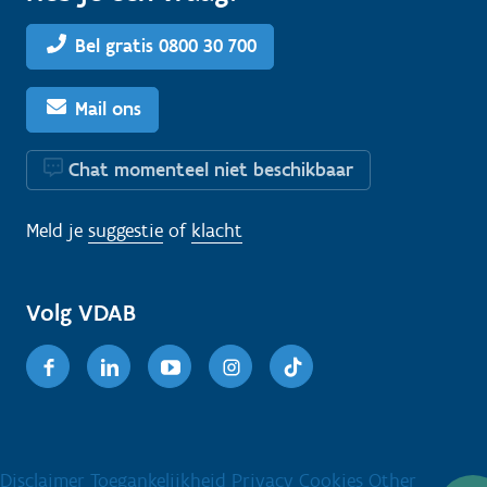
Bel gratis 0800 30 700
Mail ons
Chat momenteel niet beschikbaar
Meld je
suggestie
of
klacht
Volg VDAB
Facebook
Linkedin
Youtube
Instagram
TikTok
Disclaimer
Toegankelijkheid
Privacy
Cookies
Other