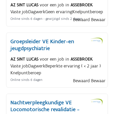
AZ SINT LUCAS
voor een job in
ASSEBROEK
Vaste job
Dagwerk
Geen ervaring
Knelpuntberoep
Online sinds 6 dagen
- gewijzigd sinds 2 dagen
Bewaard
Bewaar
Groepsleider VE Kinder-en
jeugdpsychiatrie
AZ SINT LUCAS
voor een job in
ASSEBROEK
Vaste job
Dagwerk
Beperkte ervaring ( < 2 jaar )
Knelpuntberoep
Online sinds 6 dagen
Bewaard
Bewaar
Nachtverpleegkundige VE
Locomotorische revalidatie -