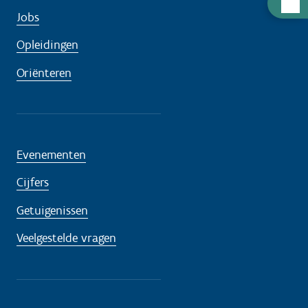
H
Jobs
u
l
Opleidingen
p
Oriënteren
n
o
d
i
g
Evenementen
?
Cijfers
Getuigenissen
Veelgestelde vragen