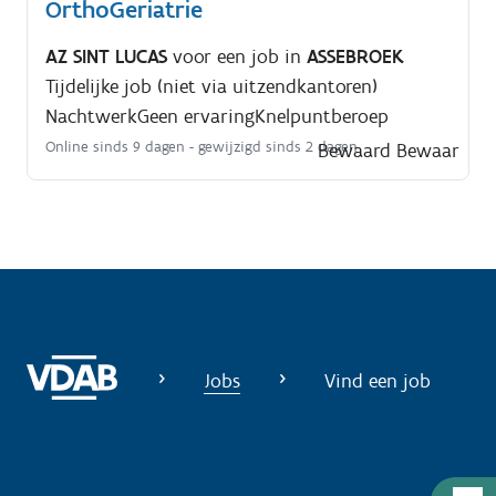
OrthoGeriatrie
AZ SINT LUCAS
voor een job in
ASSEBROEK
Tijdelijke job (niet via uitzendkantoren)
Nachtwerk
Geen ervaring
Knelpuntberoep
Online sinds 9 dagen
- gewijzigd sinds 2 dagen
Bewaard
Bewaar
Jobs
Vind een job