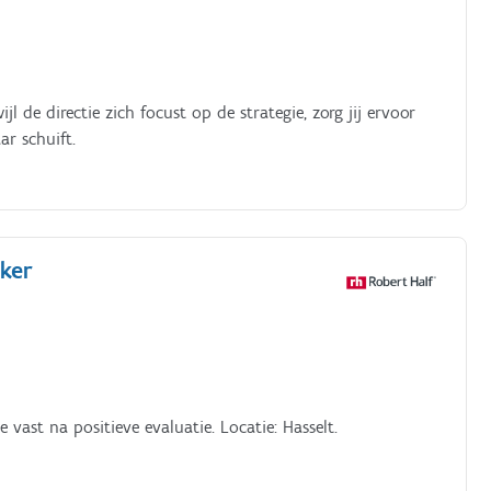
l de directie zich focust op de strategie, zorg jij ervoor
ar schuift.
ker
Junior Boekhoudkundig Medewerker (m/v/x) optie vast na positieve evaluatie. Locatie: Hasselt.