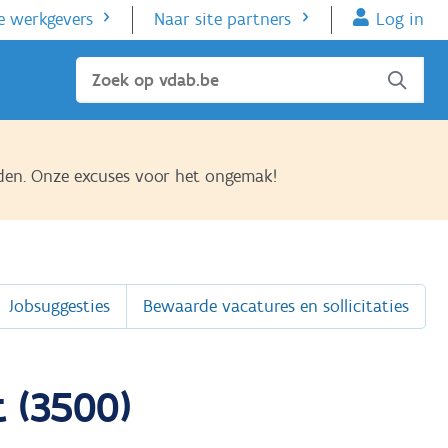
e werkgevers
Naar site partners
Log in
Sluiten
den. Onze excuses voor het ongemak!
Jobsuggesties
Bewaarde vacatures en sollicitaties
 (3500)