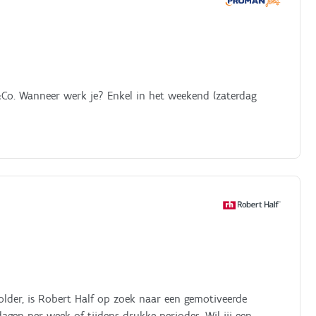
&Co. Wanneer werk je? Enkel in het weekend (zaterdag
lder, is Robert Half op zoek naar een gemotiveerde
gen per week of tijdens drukke periodes. Wil jij een