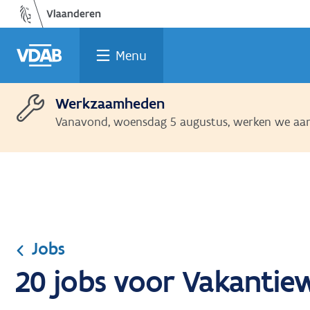
Ga
Vind
Vind
Welke
Terug
naar
een
een
job
naar
de
job
opleiding
past
home
Menu
inhoud
bij
mij?
Werkzaamheden
Vanavond, woensdag 5 augustus, werken we aan 
Jobs
20 jobs voor Vakantiew