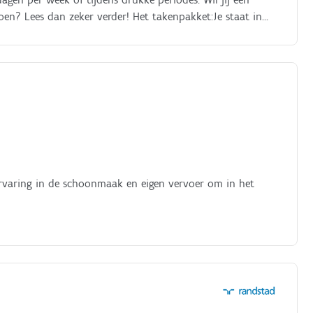
oen? Lees dan zeker verder! Het takenpakket:Je staat in
 staat in voor het debiteurenbeheer;Je volgt openstaande
;Je ondersteunt de andere dossierbeheerders.
ervaring in de schoonmaak en eigen vervoer om in het