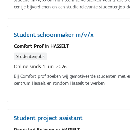
centje bijverdienen en een studie relevante studentenjob d
voor het inboeken van de aankoop - en verkoopfacturen;Je
betalingen op;Je zal Adhoc administratieve taken opnemen
Student schoonmaker m/v/x
Comfort Prof
in
HASSELT
Studentenjobs
Online sinds 4 jun. 2026
Bij Comfort prof zoeken wij gemotiveerde studenten met 
centrum Hasselt en rondom Hasselt te werken
Student project assistant
Randstad Belgium
in
HASSELT