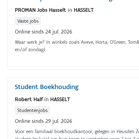
PROMAN Jobs Hasselt
in
HASSELT
Vaste jobs
Online sinds 24 jul. 2026
Waar werk je? In winkels zoals Aveve, Horta, O’Green, Tom
en/of zondag).
Student Boekhouding
Robert Half
in
HASSELT
Studentenjobs
Online sinds 29 jul. 2026
Voor een familiaal boekhoudkantoor, gelegen in Heusden Zo
student (m/v/x) om hun team te versterken voor 2 tot 3 da