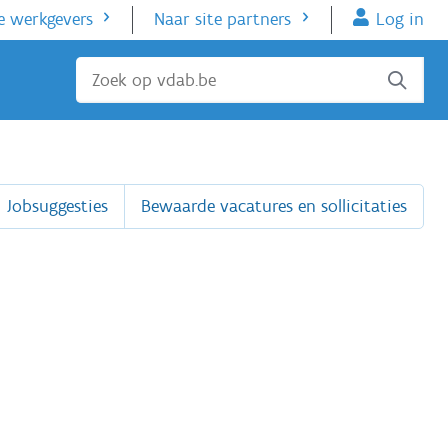
e werkgevers
Naar site partners
Log in
Sluiten
Jobsuggesties
Bewaarde vacatures en sollicitaties