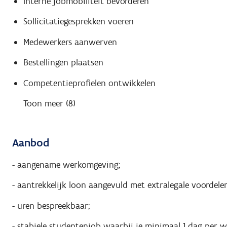
Interne jobmobiliteit bevorderen
Sollicitatiegesprekken voeren
Medewerkers aanwerven
Bestellingen plaatsen
Competentieprofielen ontwikkelen
Toon meer (8)
Aanbod
- aangename werkomgeving;
- aantrekkelijk loon aangevuld met extralegale voordelen
- uren bespreekbaar;
- stabiele studentenjob waarbij je minimaal 1 dag per 