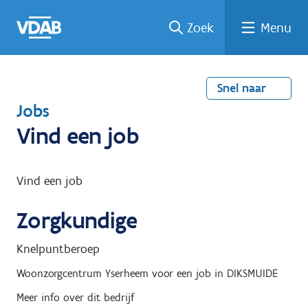
Welke
Terug
Vind
Vind
Ga
Zoek
Menu
naar
naar
een
een
job
home
oplei
past
job
de
inhou
ding
bij
mij?
d
Snel naar
T
Jobs
e
Vind een job
r
u
Vind een job
g
Zorgkundige
n
a
Knelpuntberoep
a
Woonzorgcentrum Yserheem
voor een job in
DIKSMUIDE
r
Meer info over dit bedrijf