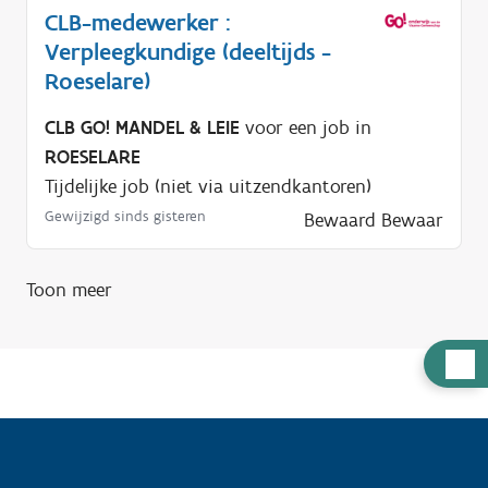
CLB-medewerker :
Verpleegkundige (deeltijds -
Roeselare)
CLB GO! MANDEL & LEIE
voor een job in
ROESELARE
Tijdelijke job (niet via uitzendkantoren)
Gewijzigd sinds gisteren
Bewaard
Bewaar
Toon meer
H
u
l
p
n