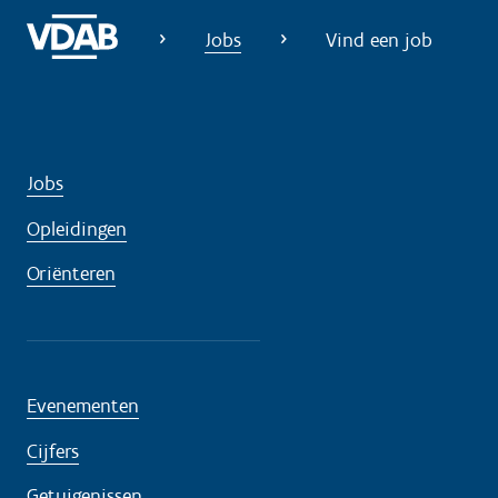
o
Jobs
Vind een job
d
i
g
?
Jobs
Opleidingen
Oriënteren
Evenementen
Cijfers
Getuigenissen