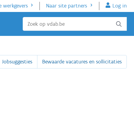
e werkgevers
Naar site partners
Log in
Sluiten
Jobsuggesties
Bewaarde vacatures en sollicitaties