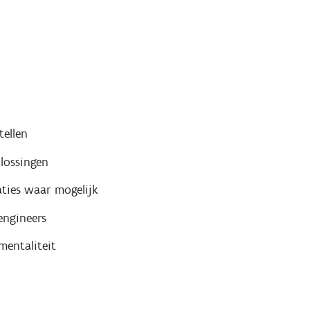
tellen
plossingen
aties waar mogelijk
engineers
mentaliteit