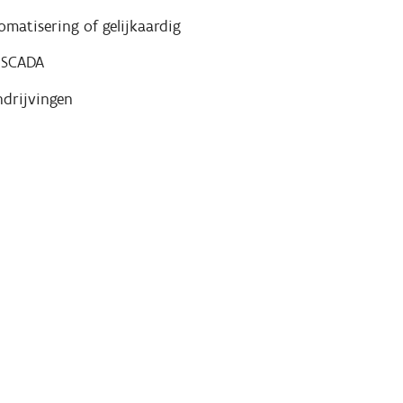
omatisering of gelijkaardig
f SCADA
ndrijvingen