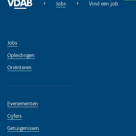
u
Jobs
Vind een job
l
p
n
o
d
Jobs
i
Opleidingen
g
?
Oriënteren
Evenementen
Cijfers
Getuigenissen