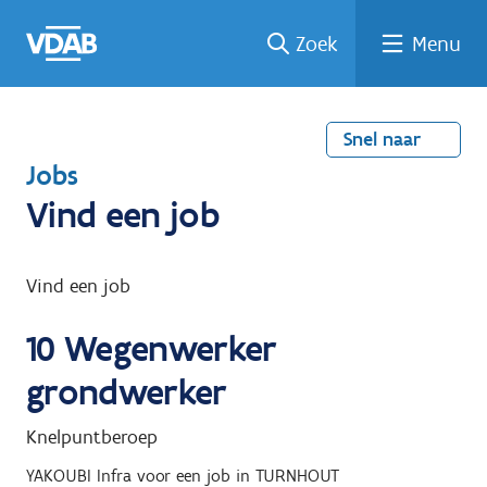
Welke
Terug
Vind
Vind
Ga
Zoek
Menu
naar
naar
een
een
job
home
oplei
past
job
de
inhou
ding
bij
mij?
d
Snel naar
T
Jobs
e
Vind een job
r
u
Vind een job
g
10
Wegenwerker
n
a
grondwerker
a
Knelpuntberoep
r
YAKOUBI Infra
voor een job in
TURNHOUT