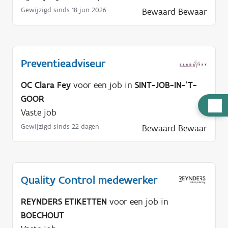
Gewijzigd sinds 18 jun 2026
Bewaard
Bewaar
Preventieadviseur
OC Clara Fey
voor een job in
SINT-JOB-IN-'T-
GOOR
H
Vaste job
u
Gewijzigd sinds 22 dagen
Bewaard
Bewaar
l
p
n
o
Quality Control medewerker
d
i
REYNDERS ETIKETTEN
voor een job in
g
BOECHOUT