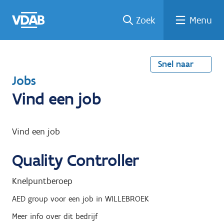
Welke
Terug
Vind
Vind
Ga
Zoek
Menu
naar
naar
een
een
job
home
oplei
past
job
de
inhou
ding
bij
mij?
d
Snel naar
T
Jobs
e
Vind een job
r
u
Vind een job
g
Quality Controller
n
a
Knelpuntberoep
a
AED group
voor een job in
WILLEBROEK
r
Meer info over dit bedrijf