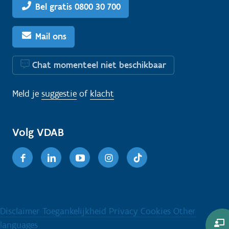
Bel gratis 0800 30 700
Mail ons
Chat momenteel niet beschikbaar
Meld je
suggestie
of
klacht
Volg VDAB
Facebook
Linkedin
Youtube
Instagram
TikTok
Disclaimer
Toegankelijkheid
Privacy
Cookies
Other
languages