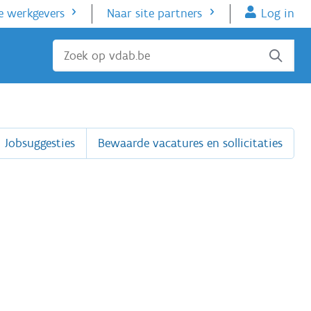
e werkgevers
Naar site partners
Log in
Sluiten
Jobsuggesties
Bewaarde vacatures en sollicitaties