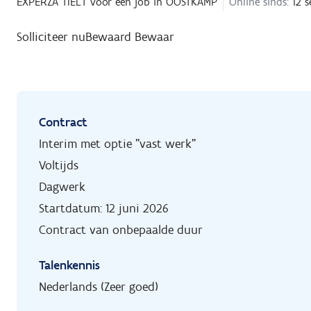
EXPERZA TIELT
voor een job in
OOSTKAMP
Online sinds:
12 s
Solliciteer nu
Bewaard
Bewaar
Contract
Interim met optie "vast werk"
Voltijds
Dagwerk
Startdatum: 12 juni 2026
Contract van onbepaalde duur
Talenkennis
Nederlands (Zeer goed)