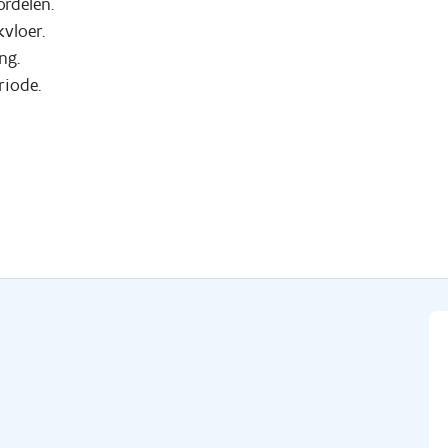
rdelen.
vloer.
ng.
riode.