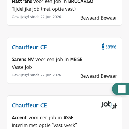
Mattrans
voor een job in
BRUCARGO
Tijdelijke job (met optie vast)
Gewijzigd sinds 22 jun 2026
Bewaard
Bewaar
Chauffeur CE
Sarens NV
voor een job in
MEISE
Vaste job
Gewijzigd sinds 22 jun 2026
Bewaard
Bewaar
H
u
l
Chauffeur CE
p
Accent
voor een job in
ASSE
n
Interim met optie "vast werk"
o