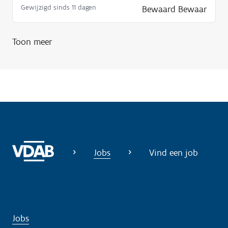
Gewijzigd sinds 11 dagen
Bewaard
Bewaar
d
i
g
Toon meer
?
Jobs
Vind een job
Jobs