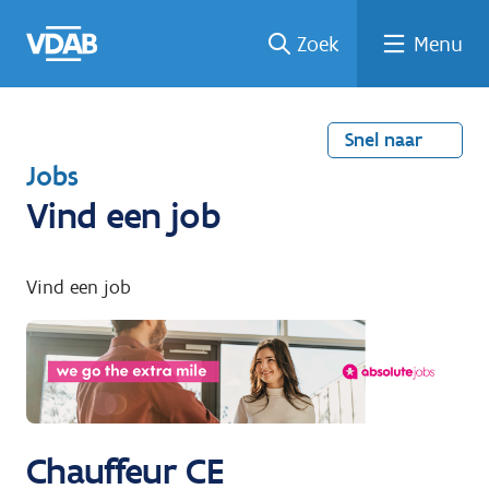
Welke
Terug
Vind
Vind
Ga
Zoek
Menu
naar
naar
een
een
job
home
oplei
past
job
de
inhou
ding
bij
mij?
d
Snel naar
T
Jobs
e
Vind een job
r
u
Vind een job
g
n
a
a
r
Chauffeur CE