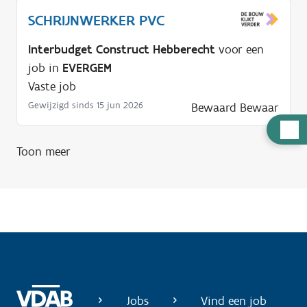
SCHRIJNWERKER PVC
Interbudget Construct Hebberecht
voor een
job in
EVERGEM
Vaste job
Gewijzigd sinds 15 jun 2026
Bewaard
Bewaar
H
u
Toon meer
l
p
n
o
d
i
g
?
Jobs
Vind een job