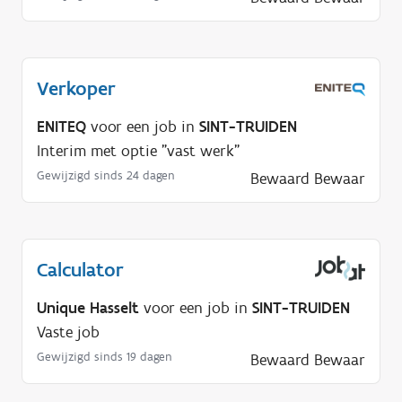
p
n
o
d
Verkoper
i
g
ENITEQ
voor een job in
SINT-TRUIDEN
?
Interim met optie "vast werk"
Gewijzigd sinds 24 dagen
Bewaard
Bewaar
Calculator
Unique Hasselt
voor een job in
SINT-TRUIDEN
Vaste job
Gewijzigd sinds 19 dagen
Bewaard
Bewaar