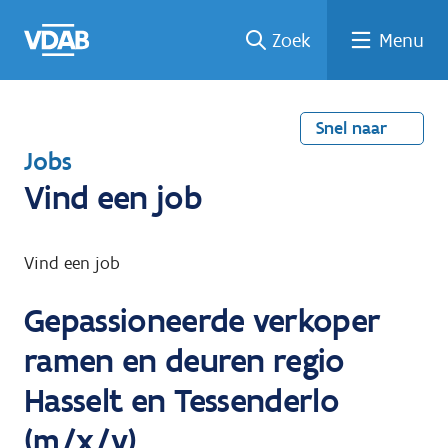
Welke
Terug
Vind
Vind
Ga
Zoek
Menu
naar
naar
een
een
job
home
oplei
past
job
de
inhou
ding
bij
mij?
d
Snel naar
T
Jobs
e
Vind een job
r
u
Vind een job
g
Gepassioneerde verkoper
n
a
ramen en deuren regio
a
Hasselt en Tessenderlo
r
(m/x/v)