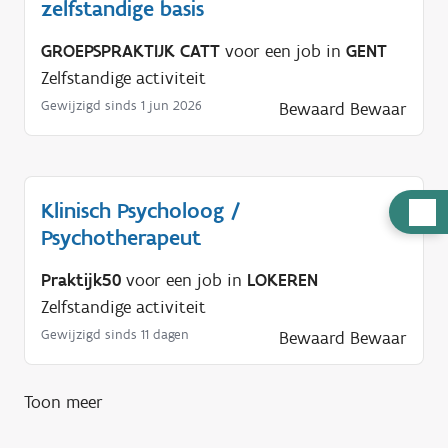
zelfstandige basis
GROEPSPRAKTIJK CATT
voor een job in
GENT
Zelfstandige activiteit
Gewijzigd sinds 1 jun 2026
Bewaard
Bewaar
Klinisch Psycholoog /
H
Psychotherapeut
u
l
Praktijk50
voor een job in
LOKEREN
p
Zelfstandige activiteit
n
Gewijzigd sinds 11 dagen
Bewaard
Bewaar
o
d
i
Toon meer
g