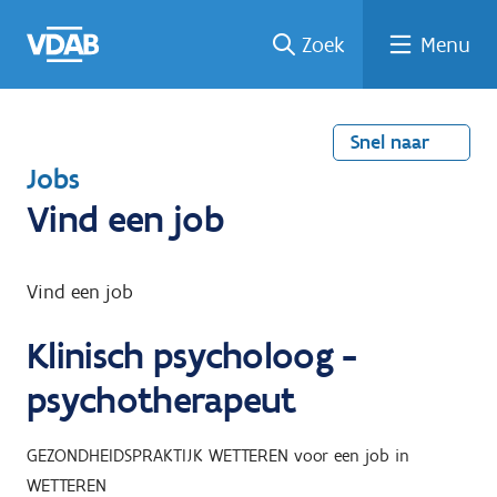
Welke
Terug
Vind
Vind
Ga
Zoek
Menu
naar
naar
een
een
job
home
oplei
past
job
de
inhou
ding
bij
mij?
d
Snel naar
T
Jobs
e
Vind een job
r
u
Vind een job
g
Klinisch psycholoog -
n
a
psychotherapeut
a
r
GEZONDHEIDSPRAKTIJK WETTEREN
voor een job in
WETTEREN