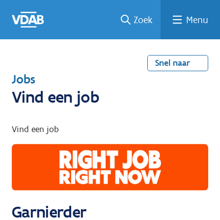
Welke
Terug
Vind
Vind
Ga
Zoek
Menu
naar
naar
een
een
job
home
oplei
past
job
de
inhou
ding
bij
mij?
d
Snel naar
T
Jobs
e
Vind een job
r
u
Vind een job
g
n
a
a
r
Garnierder