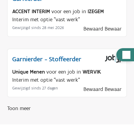
ACCENT INTERIM
voor een job in
IZEGEM
Interim met optie "vast werk"
Gewijzigd sinds 28 mei 2026
Bewaard
Bewaar
H
Garnierder - Stoffeerder
u
l
Unique Menen
voor een job in
WERVIK
p
Interim met optie "vast werk"
n
Gewijzigd sinds 27 dagen
Bewaard
Bewaar
o
d
Toon meer
i
g
?