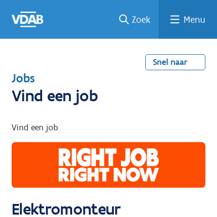
Welke
Terug
Vind
Vind
Ga
Zoek
Menu
naar
naar
een
een
job
home
oplei
past
job
de
inhou
ding
bij
mij?
d
Snel naar
T
Jobs
e
Vind een job
r
u
Vind een job
g
n
a
a
r
Elektromonteur