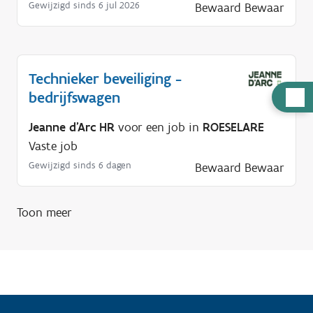
Gewijzigd sinds 6 jul 2026
Bewaard
Bewaar
Technieker beveiliging -
bedrijfswagen
H
u
Jeanne d'Arc HR
voor een job in
ROESELARE
l
Vaste job
p
Gewijzigd sinds 6 dagen
Bewaard
Bewaar
n
o
d
Toon meer
i
g
?