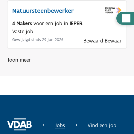
Natuursteenbewerker
H
4 Makers
voor een job in
IEPER
u
Vaste job
l
Gewijzigd sinds 29 jun 2026
Bewaard
Bewaar
p
n
o
Toon meer
d
i
g
?
Jobs
Vind een job