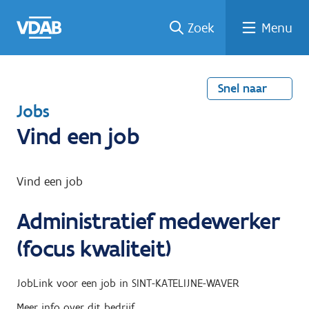
Welke
Terug
Vind
Vind
Ga
Zoek
Menu
naar
naar
een
een
job
home
oplei
past
job
de
inhou
ding
bij
mij?
d
Snel naar
T
Jobs
e
Vind een job
r
u
Vind een job
g
Administratief medewerker
n
a
(focus kwaliteit)
a
r
JobLink
voor een job in
SINT-KATELIJNE-WAVER
Meer info over dit bedrijf