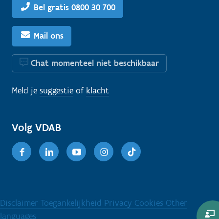
Bel gratis 0800 30 700
Mail ons
Chat momenteel niet beschikbaar
Meld je
suggestie
of
klacht
Volg VDAB
Facebook
Linkedin
Youtube
Instagram
TikTok
Disclaimer
Toegankelijkheid
Privacy
Cookies
Other
languages