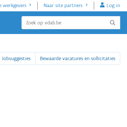
e werkgevers
Naar site partners
Log in
Sluiten
Jobsuggesties
Bewaarde vacatures en sollicitaties