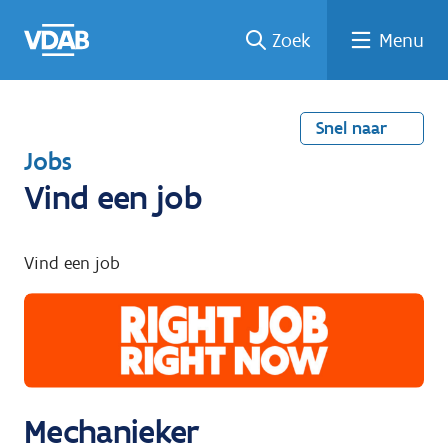
Welke
Terug
Vind
Vind
Ga
Zoek
Menu
naar
naar
een
een
job
home
oplei
past
job
de
inhou
ding
bij
mij?
d
Snel naar
T
Jobs
e
Vind een job
r
u
Vind een job
g
n
a
a
r
Mechanieker