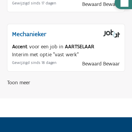
H
Gewijzigd sinds 17 dagen
Bewaard
Bewaar
u
l
p
Mechanieker
n
o
Accent
voor een job in
AARTSELAAR
d
Interim met optie "vast werk"
i
Gewijzigd sinds 18 dagen
Bewaard
Bewaar
g
?
Toon meer