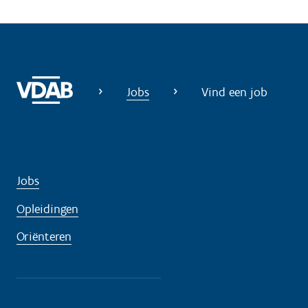
l
p
n
o
d
Jobs
Vind een job
i
g
?
Jobs
Opleidingen
Oriënteren