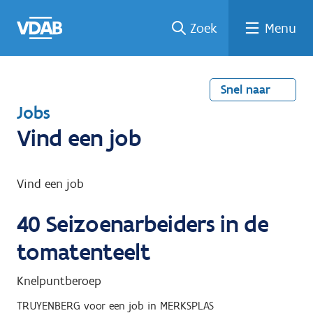
Welke
Terug
Vind
Vind
Ga
Zoek
Menu
naar
naar
een
een
job
home
oplei
past
job
de
inhou
ding
bij
mij?
d
Snel naar
T
Jobs
e
Vind een job
r
u
Vind een job
g
40
Seizoenarbeiders in de
n
a
tomatenteelt
a
Knelpuntberoep
r
TRUYENBERG
voor een job in
MERKSPLAS