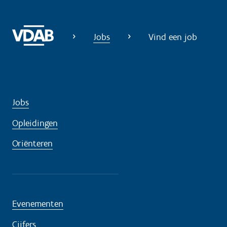
n
o
Jobs
Vind een job
d
i
g
?
Jobs
Opleidingen
Oriënteren
Evenementen
Cijfers