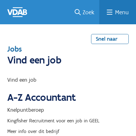
Welke
Terug
Vind
Vind
Ga
Zoek
Menu
naar
naar
een
een
job
home
oplei
past
job
de
inhou
ding
bij
mij?
d
Snel naar
T
Jobs
e
Vind een job
r
u
Vind een job
g
A-Z Accountant
n
a
Knelpuntberoep
a
Kingfisher Recruitment
voor een job in
GEEL
r
Meer info over dit bedrijf