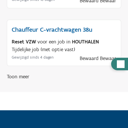
Bewaard
Bewaar
Chauffeur C-vrachtwagen 38u
Reset VZW
voor een job in
HOUTHALEN
Tijdelijke job (met optie vast)
Gewijzigd sinds 4 dagen
Bewaard
Bewaar
H
u
Toon meer
l
p
n
o
d
i
g