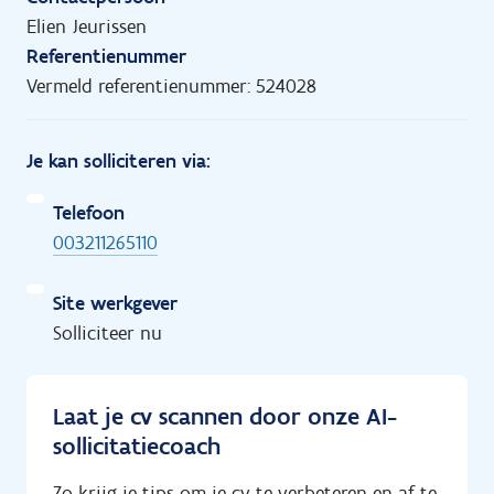
Elien Jeurissen
Referentienummer
Vermeld referentienummer: 524028
Je kan solliciteren via:
Telefoon
003211265110
Site werkgever
Solliciteer nu
Laat je cv scannen door onze AI-
sollicitatiecoach
Zo krijg je tips om je cv te verbeteren en af te