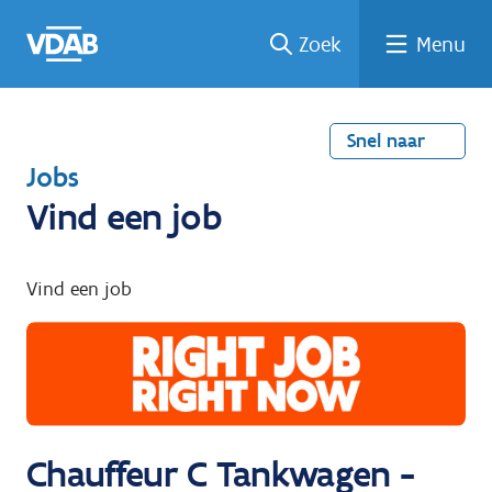
Welke
Terug
Vind
Vind
Ga
Zoek
Menu
naar
naar
een
een
job
home
oplei
past
job
de
inhou
ding
bij
mij?
d
Snel naar
T
Jobs
e
Vind een job
r
u
Vind een job
g
n
a
a
r
Chauffeur C Tankwagen -