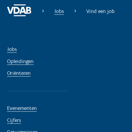
?
Jobs
Vind een job
Jobs
Opleidingen
Oriënteren
Evenementen
Cijfers