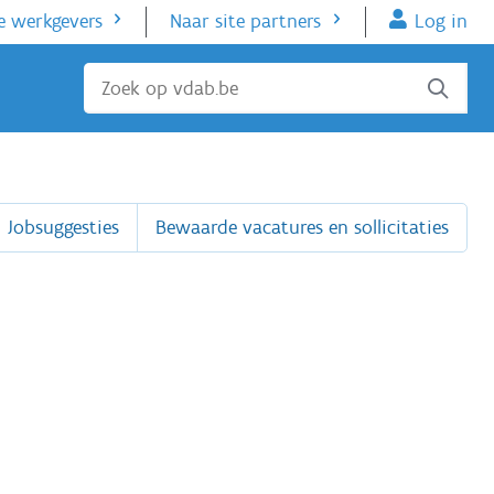
e werkgevers
Naar site partners
Log in
Sluiten
Jobsuggesties
Bewaarde vacatures en sollicitaties