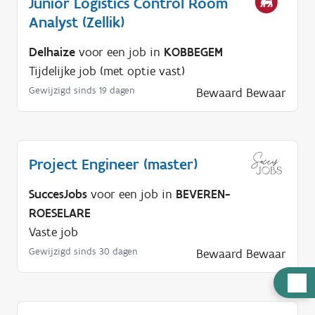
Junior Logistics Control Room
Analyst (Zellik)
Delhaize
voor een job in
KOBBEGEM
Tijdelijke job (met optie vast)
Gewijzigd sinds 19 dagen
Bewaard
Bewaar
Project Engineer (master)
SuccesJobs
voor een job in
BEVEREN-
ROESELARE
Vaste job
Gewijzigd sinds 30 dagen
Bewaard
Bewaar
H
u