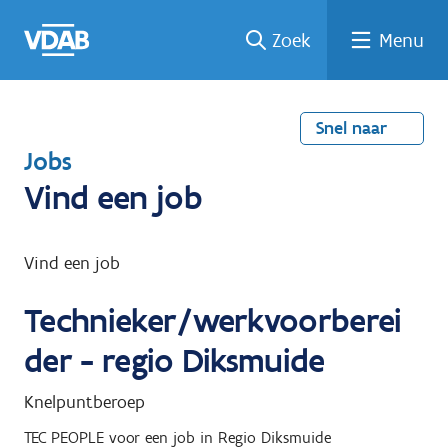
Welke
Terug
Vind
Vind
Ga
Zoek
Menu
naar
naar
een
een
job
home
oplei
past
job
de
inhou
ding
bij
mij?
d
Snel naar
T
Jobs
e
Vind een job
r
u
Vind een job
g
Technieker/werkvoorberei
n
a
der - regio Diksmuide
a
Knelpuntberoep
r
TEC PEOPLE
voor een job in
Regio Diksmuide