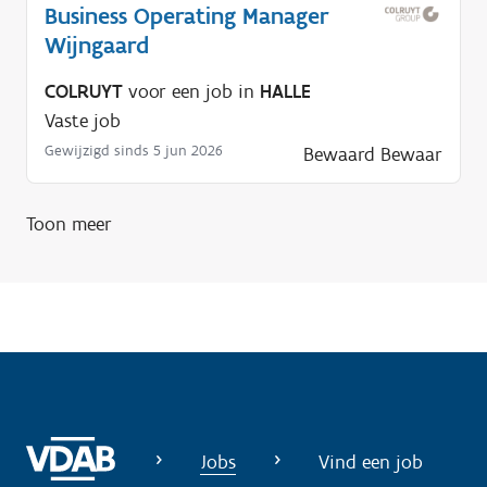
l
Business Operating Manager
p
Wijngaard
n
COLRUYT
voor een job in
HALLE
o
Vaste job
d
i
Gewijzigd sinds 5 jun 2026
Bewaard
Bewaar
g
?
Toon meer
Jobs
Vind een job