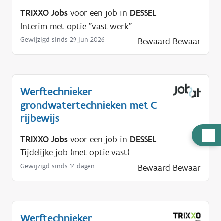
TRIXXO Jobs
voor een job in
DESSEL
Interim met optie "vast werk"
Gewijzigd sinds 29 jun 2026
Bewaard
Bewaar
Werftechnieker
grondwatertechnieken met C
rijbewijs
H
TRIXXO Jobs
voor een job in
DESSEL
u
Tijdelijke job (met optie vast)
l
Gewijzigd sinds 14 dagen
Bewaard
Bewaar
p
n
o
d
Werftechnieker