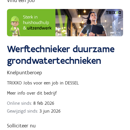
Vind een job
g
n
a
a
r
Werftechnieker duurzame
grondwatertechnieken
Knelpuntberoep
TRIXXO Jobs
voor een job in
DESSEL
Meer info over dit bedrijf
Online sinds:
8 feb 2026
Gewijzigd sinds:
3 jun 2026
Solliciteer nu