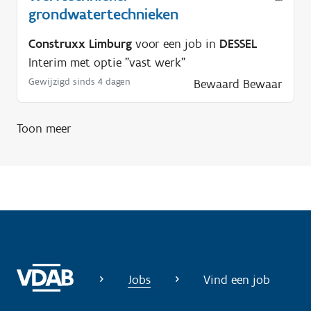
i
grondwatertechnieken
g
Construxx Limburg
voor een job in
DESSEL
?
Interim met optie "vast werk"
Gewijzigd sinds 4 dagen
Bewaard
Bewaar
Toon meer
Jobs
Vind een job