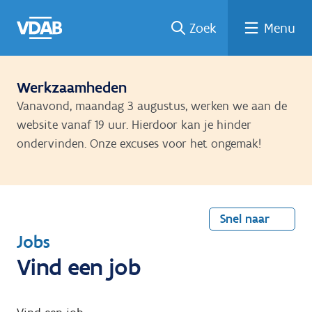
Welke
Terug
Vind
Vind
Ga
Zoek
Menu
naar
naar
een
een
job
home
oplei
past
job
de
inhou
ding
bij
mij?
d
Werkzaamheden
Vanavond, maandag 3 augustus, werken we aan de
website vanaf 19 uur. Hierdoor kan je hinder
ondervinden. Onze excuses voor het ongemak!
Snel naar
T
Jobs
e
Vind een job
r
u