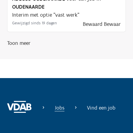
n
OUDENAARDE
o
Interim met optie "vast werk"
d
Gewijzigd sinds 19 dagen
Bewaard
Bewaar
i
g
Toon meer
?
Jobs
Vind een job