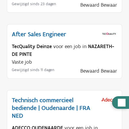
Gewijzigd sinds 23 dagen
Bewaard
Bewaar
After Sales Engineer
TecQuality Deinze
voor een job in
NAZARETH-
DE PINTE
Vaste job
Gewijzigd sinds 11 dagen
Bewaard
Bewaar
Technisch commercieel
H
bediende | Oudenaarde | FRA
u
NED
l
p
ADECCO OUDENAARDE
voor een job in