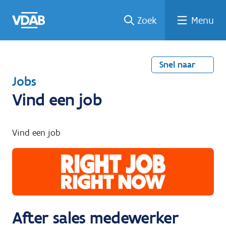
Welke
Terug
Vind
Vind
Ga
Zoek
Menu
naar
naar
een
een
job
home
oplei
past
job
de
inhou
ding
bij
mij?
d
Snel naar
T
Jobs
e
Vind een job
r
u
Vind een job
g
n
a
a
r
After sales medewerker