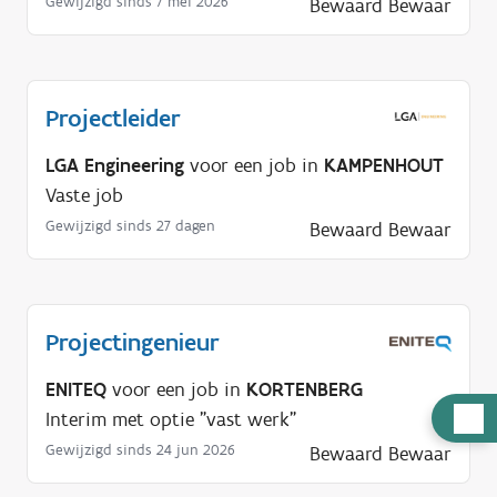
Gewijzigd sinds 7 mei 2026
Bewaard
Bewaar
Projectleider
LGA Engineering
voor een job in
KAMPENHOUT
Vaste job
Gewijzigd sinds 27 dagen
Bewaard
Bewaar
Projectingenieur
ENITEQ
voor een job in
KORTENBERG
H
Interim met optie "vast werk"
u
Gewijzigd sinds 24 jun 2026
Bewaard
Bewaar
l