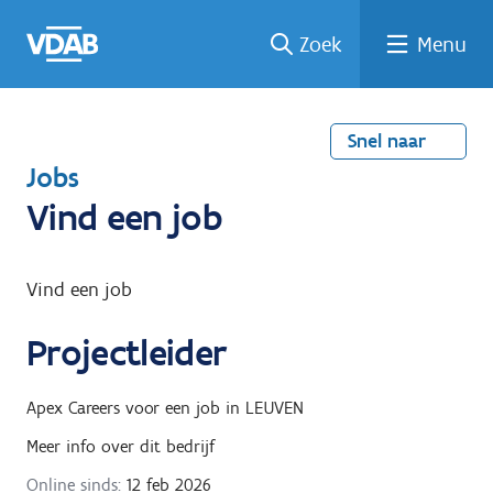
Welke
Terug
Vind
Vind
Ga
Zoek
Menu
naar
naar
een
een
job
home
oplei
past
job
de
inhou
ding
bij
mij?
d
Snel naar
T
Jobs
e
Vind een job
r
u
Vind een job
g
Projectleider
n
a
Apex Careers
voor een job in
LEUVEN
a
Meer info over dit bedrijf
r
Online sinds:
12 feb 2026