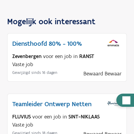
Mogelijk ook interessant
Diensthoofd 80% - 100%
Zevenbergen
voor een job in
RANST
Vaste job
Gewijzigd sinds 16 dagen
Bewaard
Bewaar
H
Teamleider Ontwerp Netten
u
l
FLUVIUS
voor een job in
SINT-NIKLAAS
p
Vaste job
n
Gewijzigd sinds 18 dagen