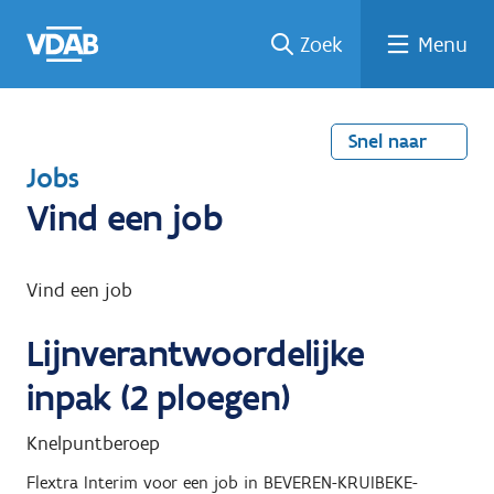
Welke
Terug
Vind
Vind
Ga
Zoek
Menu
naar
naar
een
een
job
home
oplei
past
job
de
inhou
ding
bij
mij?
d
Snel naar
T
Jobs
e
Vind een job
r
u
Vind een job
g
Lijnverantwoordelijke
n
a
inpak (2 ploegen)
a
Knelpuntberoep
r
Flextra Interim
voor een job in
BEVEREN-KRUIBEKE-