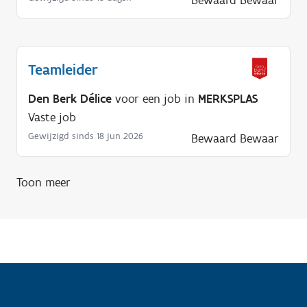
Bewaard
Bewaar
o
d
i
Teamleider
g
?
Den Berk Délice
voor een job in
MERKSPLAS
Vaste job
Gewijzigd sinds 18 jun 2026
Bewaard
Bewaar
Toon meer