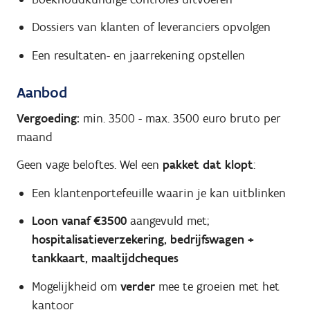
Dossiers van klanten of leveranciers opvolgen
Een resultaten- en jaarrekening opstellen
Aanbod
Vergoeding:
min. 3500
-
max. 3500
euro bruto per
maand
Geen vage beloftes. Wel een
pakket dat klopt
:
Een klantenportefeuille waarin je kan uitblinken
Loon vanaf €3500
aangevuld met;
h
ospitalisatieverzekering, b
edrijfswagen +
tankkaart, m
aaltijdcheques
Mogelijkheid om
verder
mee te groeien met het
kantoor