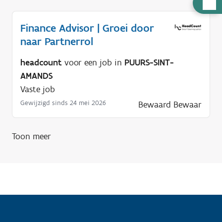
H
u
Finance Advisor | Groei door
l
naar Partnerrol
p
n
headcount
voor een job in
PUURS-SINT-
o
AMANDS
d
Vaste job
i
Gewijzigd sinds 24 mei 2026
Bewaard
Bewaar
g
?
Toon meer