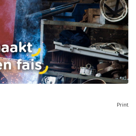
Print