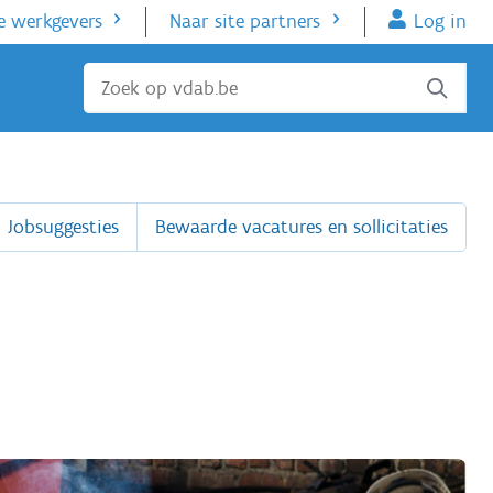
e werkgevers
Naar site partners
Log in
Sluiten
Jobsuggesties
Bewaarde vacatures en sollicitaties