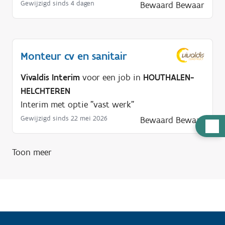
Gewijzigd sinds 4 dagen
Bewaard
Bewaar
Monteur cv en sanitair
Vivaldis Interim
voor een job in
HOUTHALEN-
HELCHTEREN
Interim met optie "vast werk"
Gewijzigd sinds 22 mei 2026
Bewaard
Bewaar
H
u
l
Toon meer
p
n
o
d
i