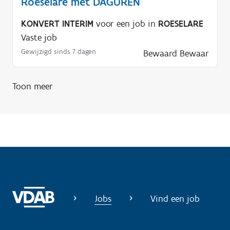
Roeselare met DAGUREN
p
n
KONVERT INTERIM
voor een job in
ROESELARE
o
Vaste job
d
Gewijzigd sinds 7 dagen
Bewaard
Bewaar
i
g
?
Toon meer
Jobs
Vind een job