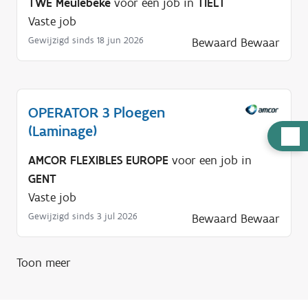
TWE Meulebeke
voor een job in
TIELT
Vaste job
Gewijzigd sinds 18 jun 2026
Bewaard
Bewaar
OPERATOR 3 Ploegen
(Laminage)
H
u
AMCOR FLEXIBLES EUROPE
voor een job in
l
GENT
p
Vaste job
n
Gewijzigd sinds 3 jul 2026
Bewaard
Bewaar
o
d
Toon meer
i
g
?