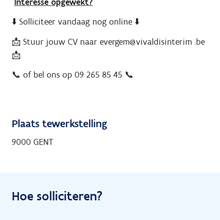
Interesse opgewekt?
⬇️ Solliciteer vandaag nog online ⬇️
📩 Stuur jouw CV naar evergem@vivaldisinterim .be
📩
📞
of bel ons op 09 265 85 45
📞
Plaats tewerkstelling
9000 GENT
Hoe solliciteren?