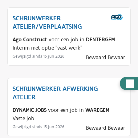
SCHRIJNWERKER
ATELIER/VERPLAATSING
Ago Construct
voor een job in
DENTERGEM
Interim met optie "vast werk"
Gewijzigd sinds 16 jun 2026
Bewaard
Bewaar
H
SCHRIJNWERKER AFWERKING
u
ATELIER
l
p
DYNAMIC JOBS
voor een job in
WAREGEM
n
Vaste job
o
Gewijzigd sinds 15 jun 2026
Bewaard
Bewaar
d