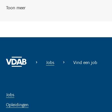
i
Toon meer
g
?
Jobs
Vind een job
Jobs
Opleidingen