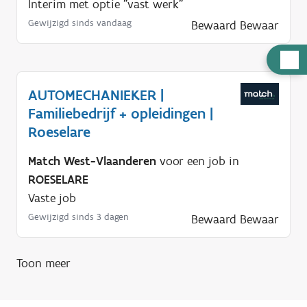
Interim met optie "vast werk"
Gewijzigd sinds vandaag
Bewaard
Bewaar
H
u
AUTOMECHANIEKER |
l
Familiebedrijf + opleidingen |
p
Roeselare
n
o
Match West-Vlaanderen
voor een job in
d
ROESELARE
i
Vaste job
g
Gewijzigd sinds 3 dagen
Bewaard
Bewaar
?
Toon meer