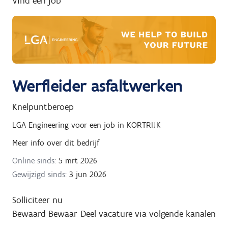
Vind een job
g
n
a
a
r
Werfleider asfaltwerken
Knelpuntberoep
LGA Engineering
voor een job in
KORTRIJK
Meer info over dit bedrijf
Online sinds:
5 mrt 2026
Gewijzigd sinds:
3 jun 2026
Solliciteer nu
Bewaard
Bewaar
Deel vacature via volgende kanalen