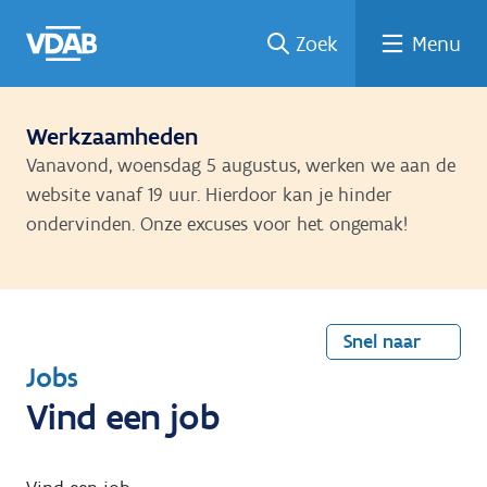
Welke
Terug
Vind
Vind
Ga
Zoek
Menu
naar
naar
een
een
job
home
oplei
past
job
de
inhou
ding
bij
mij?
d
Werkzaamheden
Vanavond, woensdag 5 augustus, werken we aan de
website vanaf 19 uur. Hierdoor kan je hinder
ondervinden. Onze excuses voor het ongemak!
Snel naar
T
Jobs
e
Vind een job
r
u