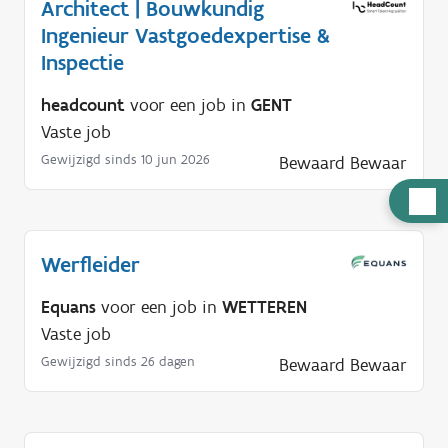
Architect | Bouwkundig
Ingenieur Vastgoedexpertise &
Inspectie
headcount
voor een job in
GENT
Vaste job
Gewijzigd sinds 10 jun 2026
Bewaard
Bewaar
H
u
l
Werfleider
p
n
Equans
voor een job in
WETTEREN
o
Vaste job
d
Gewijzigd sinds 26 dagen
Bewaard
Bewaar
i
g
?