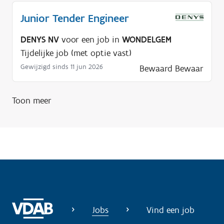
i
Junior Tender Engineer
g
?
DENYS NV
voor een job in
WONDELGEM
Tijdelijke job (met optie vast)
Gewijzigd sinds 11 jun 2026
Bewaard
Bewaar
Toon meer
Jobs
Vind een job