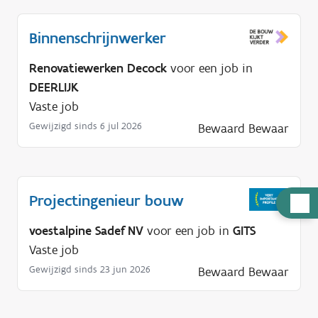
Binnenschrijnwerker
Renovatiewerken Decock
voor een job in
DEERLIJK
Vaste job
Gewijzigd sinds 6 jul 2026
Bewaard
Bewaar
Projectingenieur bouw
H
u
voestalpine Sadef NV
voor een job in
GITS
l
Vaste job
p
Gewijzigd sinds 23 jun 2026
Bewaard
Bewaar
n
o
d