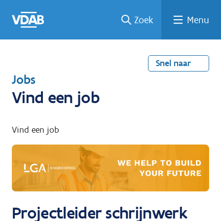
Welke
Terug
Vind
Vind
Ga
Zoek
Menu
naar
naar
een
een
job
home
oplei
past
job
de
inhou
ding
bij
mij?
d
Snel naar
T
Jobs
e
Vind een job
r
u
Vind een job
g
n
a
a
r
Projectleider schrijnwerk