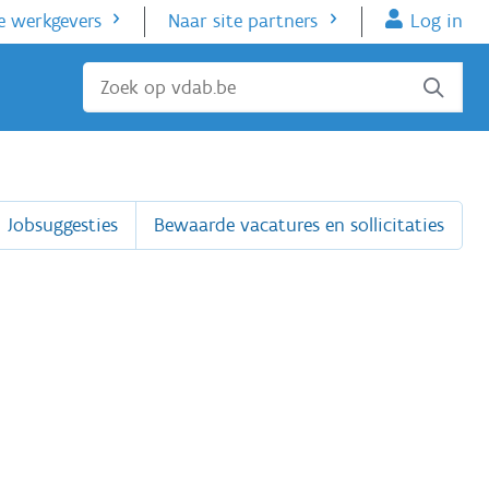
e werkgevers
Naar site partners
Log in
Sluiten
Jobsuggesties
Bewaarde vacatures en sollicitaties