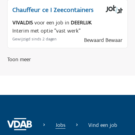
p
Chauffeur ce I Zeecontainers
n
VIVALDIS
voor een job in
DEERLIJK
o
Interim met optie "vast werk"
d
Gewijzigd sinds 2 dagen
Bewaard
Bewaar
i
g
?
Toon meer
Jobs
Vind een job