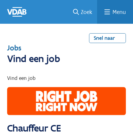
Welke
Terug
Vind
Vind
Ga
Zoek
Menu
naar
naar
een
een
job
home
oplei
past
job
de
inhou
ding
bij
mij?
d
Snel naar
T
Jobs
e
Vind een job
r
u
Vind een job
g
n
a
a
r
Chauffeur CE