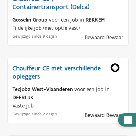
Containertransport (Delca)
Gosselin Group
voor een job in
REKKEM
Tijdelijke job (met optie vast)
Gewijzigd sinds 9 dagen
Bewaard
Bewaar
Chauffeur CE met verschillende
opleggers
Tecjobz West-Vlaanderen
voor een job in
DEERLIJK
Vaste job
Gewijzigd sinds 2 dagen
Bewaard
Bewaar
H
u
l