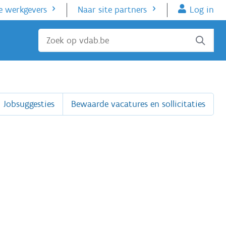
e werkgevers
Naar site partners
Log in
Sluiten
Jobsuggesties
Bewaarde vacatures en sollicitaties